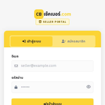
เช็คเบอร์
.com
CB
SELLER PORTAL
เข้าสู่ระบบ
สมัครสมาชิก
อีเมล
รหัสผ่าน
เข้าสู่ระบบ